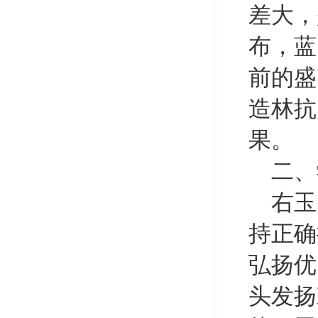
差大，
布，蓝
前的盛
造林抗
果。
二、
右玉
持正确
弘扬优
头发扬